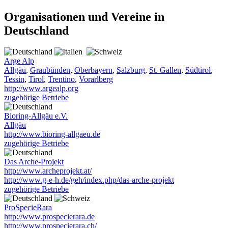
Organisationen und Vereine in
Deutschland
Arge Alp
Allgäu
,
Graubünden
,
Oberbayern
,
Salzburg
,
St. Gallen
,
Südtirol
,
Tessin
,
Tirol
,
Trentino
,
Vorarlberg
http://www.argealp.org
zugehörige Betriebe
Bioring-Allgäu e.V.
Allgäu
http://www.bioring-allgaeu.de
zugehörige Betriebe
Das Arche-Projekt
http://www.archeprojekt.at/
http://www.g-e-h.de/geh/index.php/das-arche-projekt
zugehörige Betriebe
ProSpecieRara
http://www.prospecierara.de
http://www.prospecierara.ch/