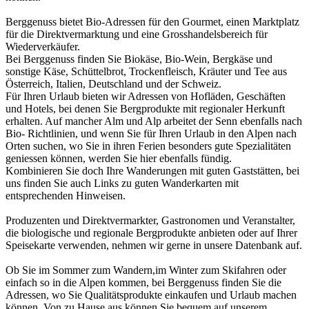
Berggenuss bietet Bio-Adressen für den Gourmet, einen Marktplatz
für die Direktvermarktung und eine Grosshandelsbereich für
Wiederverkäufer.
Bei Berggenuss finden Sie Biokäse, Bio-Wein, Bergkäse und
sonstige Käse, Schüttelbrot, Trockenfleisch, Kräuter und Tee aus
Österreich, Italien, Deutschland und der Schweiz.
Für Ihren Urlaub bieten wir Adressen von Hofläden, Geschäften
und Hotels, bei denen Sie Bergprodukte mit regionaler Herkunft
erhalten. Auf mancher Alm und Alp arbeitet der Senn ebenfalls nach
Bio- Richtlinien, und wenn Sie für Ihren Urlaub in den Alpen nach
Orten suchen, wo Sie in ihren Ferien besonders gute Spezialitäten
geniessen können, werden Sie hier ebenfalls fündig.
Kombinieren Sie doch Ihre Wanderungen mit guten Gaststätten, bei
uns finden Sie auch Links zu guten Wanderkarten mit
entsprechenden Hinweisen.
Produzenten und Direktvermarkter, Gastronomen und Veranstalter,
die biologische und regionale Bergprodukte anbieten oder auf Ihrer
Speisekarte verwenden, nehmen wir gerne in unsere Datenbank auf.
Ob Sie im Sommer zum Wandern,im Winter zum Skifahren oder
einfach so in die Alpen kommen, bei Berggenuss finden Sie die
Adressen, wo Sie Qualitätsprodukte einkaufen und Urlaub machen
können. Von zu Hause aus können Sie bequem auf unserem