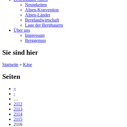
Neuigkeiten
Alpen-Konvention
Alpen-Länder
Berglandwirtschaft
Lage der Bergbauern
Über uns
Impressum
Berggenuss
Sie sind hier
Startseite
»
Käse
Seiten
«
‹
…
2112
2113
2114
2115
2116