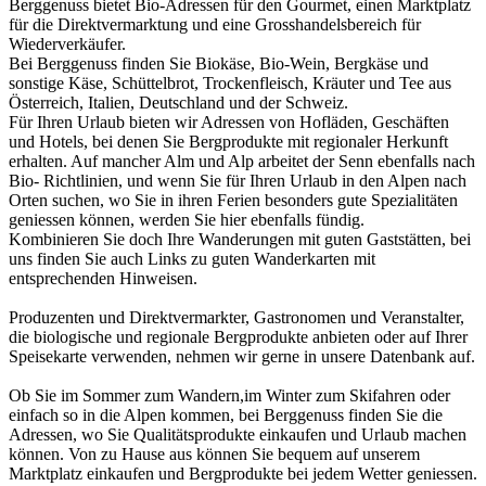
Berggenuss bietet Bio-Adressen für den Gourmet, einen Marktplatz
für die Direktvermarktung und eine Grosshandelsbereich für
Wiederverkäufer.
Bei Berggenuss finden Sie Biokäse, Bio-Wein, Bergkäse und
sonstige Käse, Schüttelbrot, Trockenfleisch, Kräuter und Tee aus
Österreich, Italien, Deutschland und der Schweiz.
Für Ihren Urlaub bieten wir Adressen von Hofläden, Geschäften
und Hotels, bei denen Sie Bergprodukte mit regionaler Herkunft
erhalten. Auf mancher Alm und Alp arbeitet der Senn ebenfalls nach
Bio- Richtlinien, und wenn Sie für Ihren Urlaub in den Alpen nach
Orten suchen, wo Sie in ihren Ferien besonders gute Spezialitäten
geniessen können, werden Sie hier ebenfalls fündig.
Kombinieren Sie doch Ihre Wanderungen mit guten Gaststätten, bei
uns finden Sie auch Links zu guten Wanderkarten mit
entsprechenden Hinweisen.
Produzenten und Direktvermarkter, Gastronomen und Veranstalter,
die biologische und regionale Bergprodukte anbieten oder auf Ihrer
Speisekarte verwenden, nehmen wir gerne in unsere Datenbank auf.
Ob Sie im Sommer zum Wandern,im Winter zum Skifahren oder
einfach so in die Alpen kommen, bei Berggenuss finden Sie die
Adressen, wo Sie Qualitätsprodukte einkaufen und Urlaub machen
können. Von zu Hause aus können Sie bequem auf unserem
Marktplatz einkaufen und Bergprodukte bei jedem Wetter geniessen.