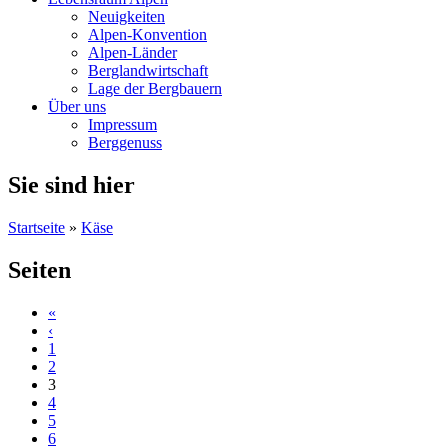
Neuigkeiten
Alpen-Konvention
Alpen-Länder
Berglandwirtschaft
Lage der Bergbauern
Über uns
Impressum
Berggenuss
Sie sind hier
Startseite
»
Käse
Seiten
«
‹
1
2
3
4
5
6