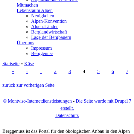
Mitmachen
Lebensraum Alpen
Neuigkeiten
Alpen-Konvention
Alpen-Länder
Berglandwirtschaft
Lage der Bergbauern
Über uns
Impressum
Berggenuss
Startseite
»
Käse
Sie sind hier
«
‹
1
2
3
4
5
6
7
Seiten
zurück zur vorherigen Seite
© Montviso-Internetdienstleistungen
-
Die Seite wurde mit Drupal 7
erstellt.
D
atenschutz
Berggenuss ist das Portal für den ökologischen Anbau in den Alpen