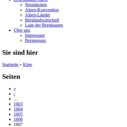
Neuigkeiten
Alpen-Konvention
Alpen-Länder
Berglandwirtschaft
Lage der Bergbauern
Über uns
Impressum
Berggenuss
Sie sind hier
Startseite
»
Käse
Seiten
«
‹
…
1603
1604
1605
1606
1607