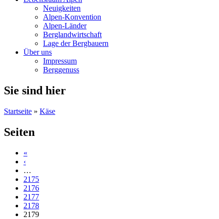
Neuigkeiten
Alpen-Konvention
Alpen-Länder
Berglandwirtschaft
Lage der Bergbauern
Über uns
Impressum
Berggenuss
Sie sind hier
Startseite
»
Käse
Seiten
«
‹
…
2175
2176
2177
2178
2179