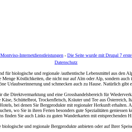
Montviso-Internetdienstleistungen
-
Die Seite wurde mit Drupal 7 erstel
D
atenschutz
d für biologische und regionale /authentische Lebensmittel aus den Al
eine Menge Köstlichkeiten, die nicht nur auf Alm oder Alp, sondern au
schöne Urlaubserinnerung und schmecken auch zu Hause. Natürlich gibt 
ür die Direktvermarktung und eine Grosshandelsbereich für Wiederverk
Käse, Schüttelbrot, Trockenfleisch, Kräuter und Tee aus Österreich, I
otels, bei denen Sie Bergprodukte mit regionaler Herkunft erhalten. 
uchen, wo Sie in ihren Ferien besonders gute Spezialitäten geniessen k
ns finden Sie auch Links zu guten Wanderkarten mit entsprechenden H
e biologische und regionale Bergprodukte anbieten oder auf Ihrer Spei