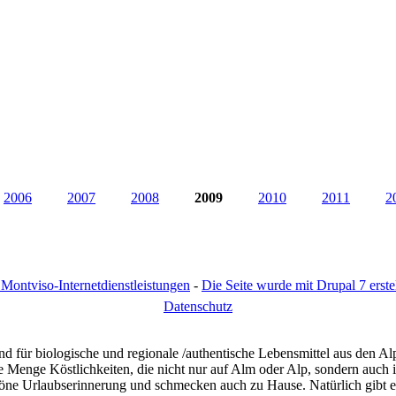
2006
2007
2008
2009
2010
2011
2
Montviso-Internetdienstleistungen
-
Die Seite wurde mit Drupal 7 erstel
D
atenschutz
d für biologische und regionale /authentische Lebensmittel aus den Al
eine Menge Köstlichkeiten, die nicht nur auf Alm oder Alp, sondern au
schöne Urlaubserinnerung und schmecken auch zu Hause. Natürlich gibt 