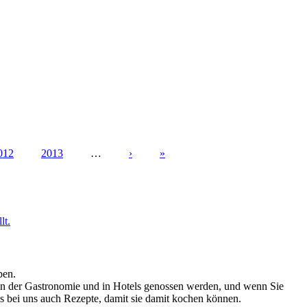
012
2013
…
›
»
lt.
pen.
ch in der Gastronomie und in Hotels genossen werden, und wenn Sie
es bei uns auch Rezepte, damit sie damit kochen können.