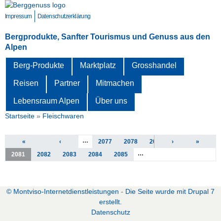
Direkt
zum
Impressum
Datenschutzerklärung
Inhalt
Bergprodukte, Sanfter Tourismus und Genuss aus den
Alpen
Berg-Produkte
Marktplatz
Grosshandel
Reisen
Partner
Mitmachen
Lebensraum Alpen
Über uns
Startseite
»
Fleischwaren
Sie sind hier
Seiten
…
«
‹
2077
2078
2079
›
2080
»
…
2081
2082
2083
2084
2085
zurück zur vorherigen Seite
© Montviso-Internetdienstleistungen
-
Die Seite wurde mit Drupal 7
erstellt.
D
atenschutz