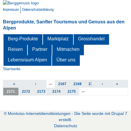
Direkt
zum
Impressum
Datenschutzerklärung
Inhalt
Bergprodukte, Sanfter Tourismus und Genuss aus den
Alpen
Berg-Produkte
Marktplatz
Grosshandel
Reisen
Partner
Mitmachen
Lebensraum Alpen
Über uns
Startseite
Sie sind hier
Seiten
…
«
‹
2167
2168
2169
›
2170
»
…
2171
2172
2173
2174
2175
zurück zur vorherigen Seite
© Montviso-Internetdienstleistungen
-
Die Seite wurde mit Drupal 7
erstellt.
D
atenschutz