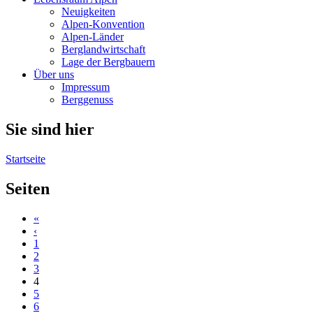
Neuigkeiten
Alpen-Konvention
Alpen-Länder
Berglandwirtschaft
Lage der Bergbauern
Über uns
Impressum
Berggenuss
Sie sind hier
Startseite
Seiten
«
‹
1
2
3
4
5
6