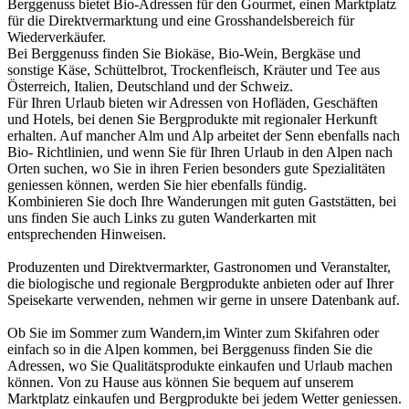
Berggenuss bietet Bio-Adressen für den Gourmet, einen Marktplatz
für die Direktvermarktung und eine Grosshandelsbereich für
Wiederverkäufer.
Bei Berggenuss finden Sie Biokäse, Bio-Wein, Bergkäse und
sonstige Käse, Schüttelbrot, Trockenfleisch, Kräuter und Tee aus
Österreich, Italien, Deutschland und der Schweiz.
Für Ihren Urlaub bieten wir Adressen von Hofläden, Geschäften
und Hotels, bei denen Sie Bergprodukte mit regionaler Herkunft
erhalten. Auf mancher Alm und Alp arbeitet der Senn ebenfalls nach
Bio- Richtlinien, und wenn Sie für Ihren Urlaub in den Alpen nach
Orten suchen, wo Sie in ihren Ferien besonders gute Spezialitäten
geniessen können, werden Sie hier ebenfalls fündig.
Kombinieren Sie doch Ihre Wanderungen mit guten Gaststätten, bei
uns finden Sie auch Links zu guten Wanderkarten mit
entsprechenden Hinweisen.
Produzenten und Direktvermarkter, Gastronomen und Veranstalter,
die biologische und regionale Bergprodukte anbieten oder auf Ihrer
Speisekarte verwenden, nehmen wir gerne in unsere Datenbank auf.
Ob Sie im Sommer zum Wandern,im Winter zum Skifahren oder
einfach so in die Alpen kommen, bei Berggenuss finden Sie die
Adressen, wo Sie Qualitätsprodukte einkaufen und Urlaub machen
können. Von zu Hause aus können Sie bequem auf unserem
Marktplatz einkaufen und Bergprodukte bei jedem Wetter geniessen.