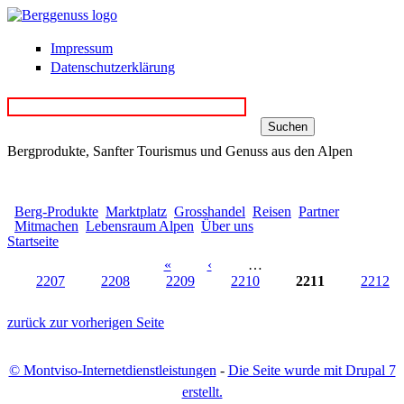
Direkt zum Inhalt
Impressum
Datenschutzerklärung
Bergprodukte, Sanfter Tourismus und Genuss aus den Alpen
Berg-Produkte
Marktplatz
Grosshandel
Reisen
Partner
Mitmachen
Lebensraum Alpen
Über uns
Startseite
Sie sind hier
«
‹
…
2207
2208
2209
2210
2211
2212
Seiten
zurück zur vorherigen Seite
© Montviso-Internetdienstleistungen
-
Die Seite wurde mit Drupal 7
erstellt.