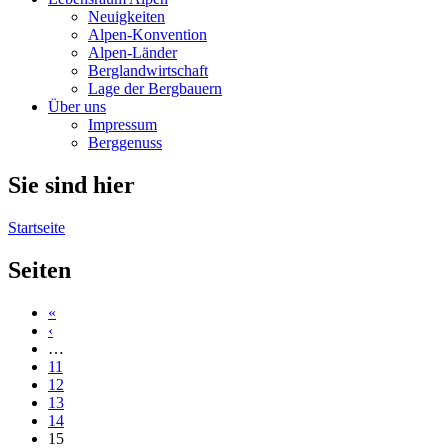
Neuigkeiten
Alpen-Konvention
Alpen-Länder
Berglandwirtschaft
Lage der Bergbauern
Über uns
Impressum
Berggenuss
Sie sind hier
Startseite
Seiten
«
‹
…
11
12
13
14
15