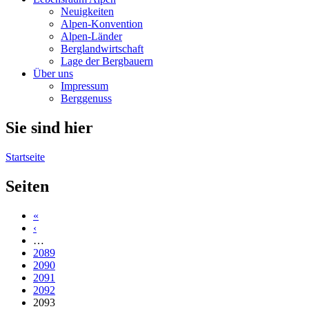
Neuigkeiten
Alpen-Konvention
Alpen-Länder
Berglandwirtschaft
Lage der Bergbauern
Über uns
Impressum
Berggenuss
Sie sind hier
Startseite
Seiten
«
‹
…
2089
2090
2091
2092
2093