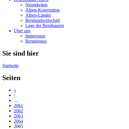
Neuigkeiten
Alpen-Konvention
Alpen-Länder
Berglandwirtschaft
Lage der Bergbauern
Über uns
Impressum
Berggenuss
Sie sind hier
Startseite
Seiten
«
‹
…
2061
2062
2063
2064
2065