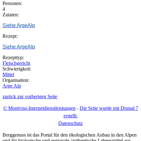
Personen:
4
Zutaten:
Siehe ArgeAlp
Rezept:
Siehe ArgeAlp
Rezepttyp:
Fleischgericht
Schwierigkeit:
Mittel
Organisation:
Arge Alp
zurück zur vorherigen Seite
© Montviso-Internetdienstleistungen
-
Die Seite wurde mit Drupal 7
erstellt.
D
atenschutz
Berggenuss ist das Portal für den ökologischen Anbau in den Alpen
und für biologische und regionale /authentische Lebensmittel aus