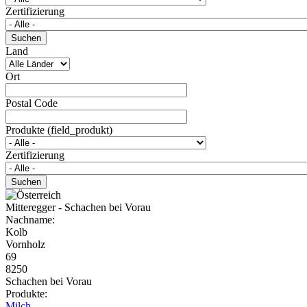
Zertifizierung
Land
Ort
Postal Code
Produkte (field_produkt)
Zertifizierung
Mitteregger - Schachen bei Vorau
Nachname:
Kolb
Vornholz
69
8250
Schachen bei Vorau
Produkte:
Milch