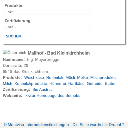
Produkte
Zertifizierung
Mallhof - Bad Kleinkirchheim
Nachname:
Ing. Mayerbrugger
Dorfstraße
29
9546
Bad Kleinkirchheim
Produkte:
Weichkäse
,
Rohmilch
,
Müsli
,
Molke
,
Milchprodukte
,
Milch
,
Kuhmilchprodukte
,
Hühnerei
,
Hartkäse
,
Getreide
,
Butter
Zertifizierung:
Bio Austria
Webseite:
>>Zur Homepage des Betriebs
zurück zur vorherigen Seite
© Montviso-Internetdienstleistungen
-
Die Seite wurde mit Drupal 7