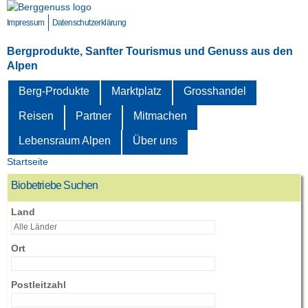
Direkt
zum
Impressum
Datenschutzerklärung
Inhalt
Bergprodukte, Sanfter Tourismus und Genuss aus den
Alpen
Berg-Produkte
Marktplatz
Grosshandel
Reisen
Partner
Mitmachen
Lebensraum Alpen
Über uns
Startseite
Sie sind hier
Biobetriebe Suchen
Land
Ort
Postleitzahl