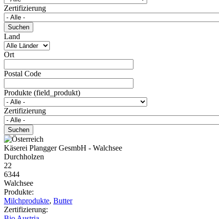
Zertifizierung
Land
Ort
Postal Code
Produkte (field_produkt)
Zertifizierung
Käserei Plangger GesmbH - Walchsee
Durchholzen
22
6344
Walchsee
Produkte:
Milchprodukte
,
Butter
Zertifizierung:
Bio Austria