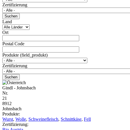
Zertifizierung
Land
Ort
Postal Code
Produkte (field_produkt)
Zertifizierung
Gindl - Johnsbach
Nr.
21
8912
Johnsbach
Produkte:
Wurst
,
Wolle
,
Schweinefleisch
,
Schnittkäse
,
Fell
Zertifizierung:
Bio Austria