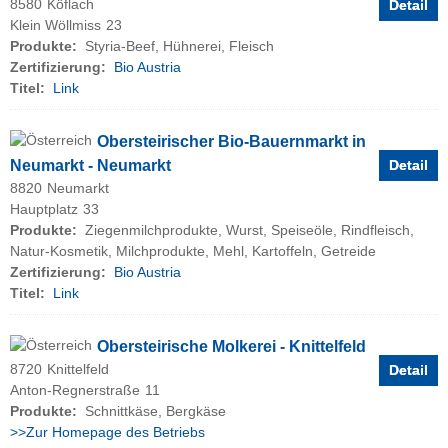
8580
Köflach
Detail
Klein Wöllmiss
23
Produkte:
Styria-Beef, Hühnerei, Fleisch
Zertifizierung:
Bio Austria
Titel:
Link
Obersteirischer Bio-Bauernmarkt in
Neumarkt - Neumarkt
Detail
8820
Neumarkt
Hauptplatz
33
Produkte:
Ziegenmilchprodukte, Wurst, Speiseöle, Rindfleisch,
Natur-Kosmetik, Milchprodukte, Mehl, Kartoffeln, Getreide
Zertifizierung:
Bio Austria
Titel:
Link
Obersteirische Molkerei - Knittelfeld
8720
Knittelfeld
Detail
Anton-Regnerstraße
11
Produkte:
Schnittkäse, Bergkäse
>>Zur Homepage des Betriebs