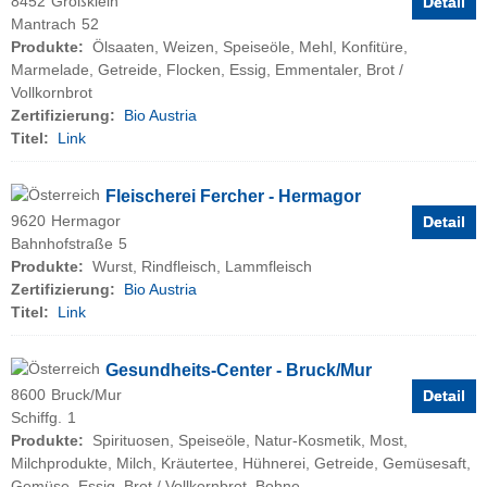
8452
Großklein
Detail
Mantrach
52
Produkte:
Ölsaaten, Weizen, Speiseöle, Mehl, Konfitüre,
Marmelade, Getreide, Flocken, Essig, Emmentaler, Brot /
Vollkornbrot
Zertifizierung:
Bio Austria
Titel:
Link
Fleischerei Fercher - Hermagor
9620
Hermagor
Detail
Bahnhofstraße
5
Produkte:
Wurst, Rindfleisch, Lammfleisch
Zertifizierung:
Bio Austria
Titel:
Link
Gesundheits-Center - Bruck/Mur
8600
Bruck/Mur
Detail
Schiffg.
1
Produkte:
Spirituosen, Speiseöle, Natur-Kosmetik, Most,
Milchprodukte, Milch, Kräutertee, Hühnerei, Getreide, Gemüsesaft,
Gemüse, Essig, Brot / Vollkornbrot, Bohne