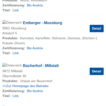
Produkte:
Wurst, Rindfleisch
Zertifizierung:
Bio Austria
Titel:
Link
Emberger - Moosburg
9062
Moosburg
Detail
Arlsdorf
5
Produkte:
Kernobst, Kartoffeln, Hühnerei, Gemüse, (Küchen-)
Kräuter (frisch)
Zertifizierung:
Bio Austria
Titel:
Link
Bacherhof - Millstatt
9872
Millstatt
Detail
Obermillstatt
30
Produkte:
Urlaub am Bauernhof
>>Zur Homepage des Betriebs
Zertifizierung:
Bio Austria
Titel:
Link