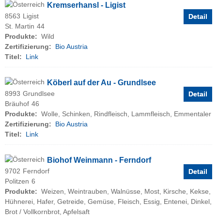
Kremserhansl - Ligist
8563
Ligist
Detail
St. Martin
44
Produkte:
Wild
Zertifizierung:
Bio Austria
Titel:
Link
Köberl auf der Au - Grundlsee
8993
Grundlsee
Detail
Bräuhof
46
Produkte:
Wolle, Schinken, Rindfleisch, Lammfleisch, Emmentaler
Zertifizierung:
Bio Austria
Titel:
Link
Biohof Weinmann - Ferndorf
9702
Ferndorf
Detail
Politzen
6
Produkte:
Weizen, Weintrauben, Walnüsse, Most, Kirsche, Kekse,
Hühnerei, Hafer, Getreide, Gemüse, Fleisch, Essig, Entenei, Dinkel,
Brot / Vollkornbrot, Apfelsaft