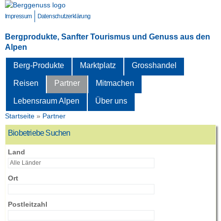
Direkt
zum
Impressum
Datenschutzerklärung
Inhalt
Bergprodukte, Sanfter Tourismus und Genuss aus den
Alpen
Berg-Produkte
Marktplatz
Grosshandel
Reisen
Partner
Mitmachen
Lebensraum Alpen
Über uns
Startseite
»
Partner
Sie sind hier
Biobetriebe Suchen
Land
Ort
Postleitzahl