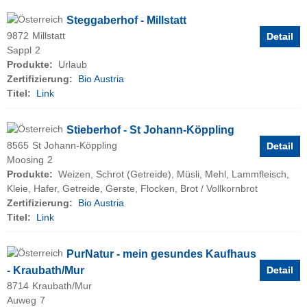
Steggaberhof - Millstatt
9872
Millstatt
Detail
Sappl
2
Produkte:
Urlaub
Zertifizierung:
Bio Austria
Titel:
Link
Stieberhof - St Johann-Köppling
8565
St Johann-Köppling
Detail
Moosing
2
Produkte:
Weizen, Schrot (Getreide), Müsli, Mehl, Lammfleisch,
Kleie, Hafer, Getreide, Gerste, Flocken, Brot / Vollkornbrot
Zertifizierung:
Bio Austria
Titel:
Link
PurNatur - mein gesundes Kaufhaus
- Kraubath/Mur
Detail
8714
Kraubath/Mur
Auweg
7