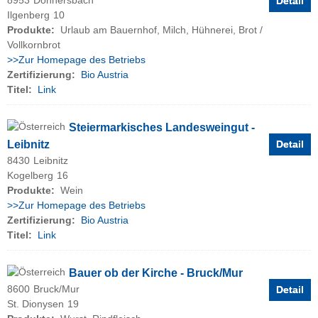
8953
Donnersbach
Detail
Ilgenberg
10
Produkte:
Urlaub am Bauernhof, Milch, Hühnerei, Brot /
Vollkornbrot
>>Zur Homepage des Betriebs
Zertifizierung:
Bio Austria
Titel:
Link
Steiermarkisches Landesweingut -
Leibnitz
Detail
8430
Leibnitz
Kogelberg
16
Produkte:
Wein
>>Zur Homepage des Betriebs
Zertifizierung:
Bio Austria
Titel:
Link
Bauer ob der Kirche - Bruck/Mur
8600
Bruck/Mur
Detail
St. Dionysen
19