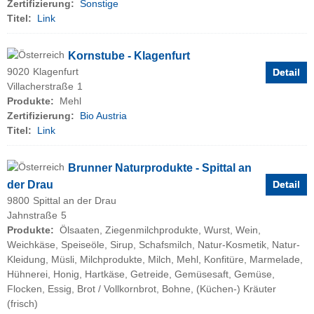
Zertifizierung:
Sonstige
Titel:
Link
Kornstube - Klagenfurt
9020
Klagenfurt
Detail
Villacherstraße
1
Produkte:
Mehl
Zertifizierung:
Bio Austria
Titel:
Link
Brunner Naturprodukte - Spittal an
der Drau
Detail
9800
Spittal an der Drau
Jahnstraße
5
Produkte:
Ölsaaten, Ziegenmilchprodukte, Wurst, Wein,
Weichkäse, Speiseöle, Sirup, Schafsmilch, Natur-Kosmetik, Natur-
Kleidung, Müsli, Milchprodukte, Milch, Mehl, Konfitüre, Marmelade,
Hühnerei, Honig, Hartkäse, Getreide, Gemüsesaft, Gemüse,
Flocken, Essig, Brot / Vollkornbrot, Bohne, (Küchen-) Kräuter
(frisch)