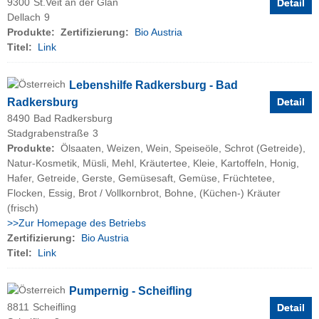
9300
St.Veit an der Glan
Detail
Dellach
9
Produkte:
Zertifizierung:
Bio Austria
Titel:
Link
Lebenshilfe Radkersburg - Bad
Radkersburg
Detail
8490
Bad Radkersburg
Stadgrabenstraße
3
Produkte:
Ölsaaten, Weizen, Wein, Speiseöle, Schrot (Getreide),
Natur-Kosmetik, Müsli, Mehl, Kräutertee, Kleie, Kartoffeln, Honig,
Hafer, Getreide, Gerste, Gemüsesaft, Gemüse, Früchtetee,
Flocken, Essig, Brot / Vollkornbrot, Bohne, (Küchen-) Kräuter
(frisch)
>>Zur Homepage des Betriebs
Zertifizierung:
Bio Austria
Titel:
Link
Pumpernig - Scheifling
8811
Scheifling
Detail