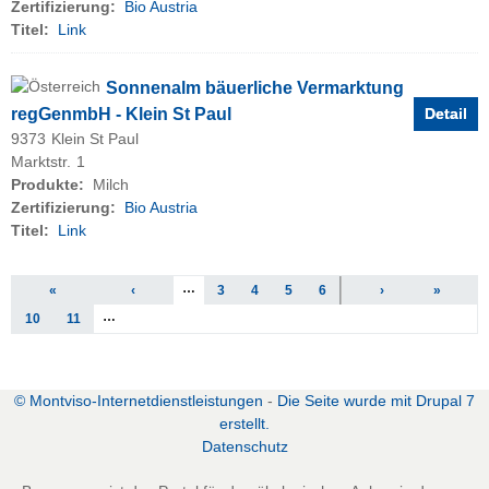
Zertifizierung:
Bio Austria
Titel:
Link
Sonnenalm bäuerliche Vermarktung
regGenmbH - Klein St Paul
Detail
9373
Klein St Paul
Marktstr.
1
Produkte:
Milch
Zertifizierung:
Bio Austria
Titel:
Link
Seiten
…
«
‹
3
4
5
6
7
›
8
9
»
…
10
11
zurück zur vorherigen Seite
© Montviso-Internetdienstleistungen
-
Die Seite wurde mit Drupal 7
erstellt.
D
atenschutz